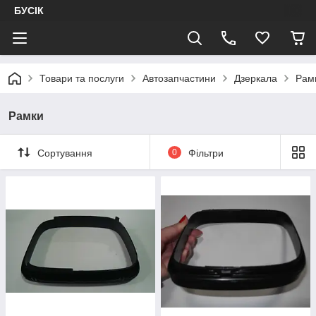
БУСІК
Товари та послуги
Автозапчастини
Дзеркала
Рам
Рамки
Сортування
0
Фільтри