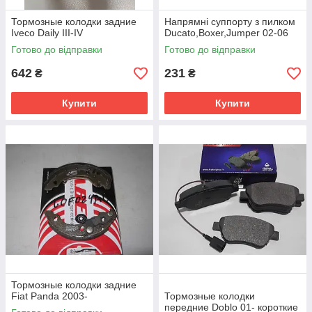
Тормозные колодки задние
Напрямні суппорту з пилком
Iveco Daily III-IV
Ducato,Boxer,Jumper 02-06
Готово до відправки
Готово до відправки
642
231
₴
₴
Купити
Купити
Тормозные колодки задние
Fiat Panda 2003-
Тормозные колодки
передние Doblo 01- короткие