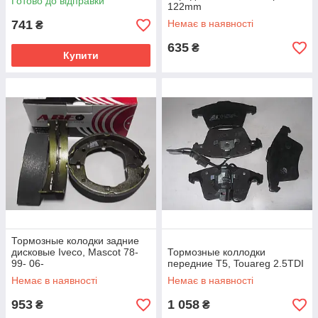
Готово до відправки
122mm
741
Немає в наявності
₴
635
₴
Купити
Тормозные колодки задние
дисковые Iveco, Mascot 78-
Тормозные коллодки
99- 06-
передние T5, Touareg 2.5TDI
Немає в наявності
Немає в наявності
953
1 058
₴
₴