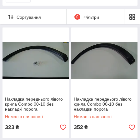
Ходова група
Електрика кузова
Сортування
0
Фільтри
Коробка передач
Фари основні, скло, очищення скла
Троси
Фільтри
Гальмівна система
Аксесуари
Зчеплення
Патрубки
Вихлоп
Накладка переднього лівого
Накладка переднього лівого
Сальники, напрямні втулки
крила Combo 00-10 без
крила Combo 00-10 без
накладкі порога
накладки порога
Очищення скла, охолодження
Немає в наявності
Немає в наявності
Листя, молдинг
323
352
₴
₴
Захисту