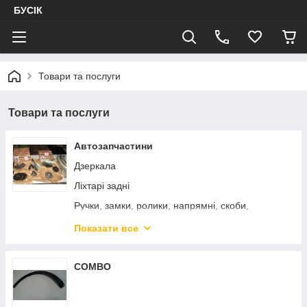
БУСІК
Товари та послуги
Товари та послуги
Автозапчастини
Дзеркала
Ліхтарі задні
Ручки, замки, ролики, напрямні, скоби,
обмежувачі
Показати все
Радіатори, печі, кондиціонери, вентилятори
Кузов
COMBO
Управління
Моторна група