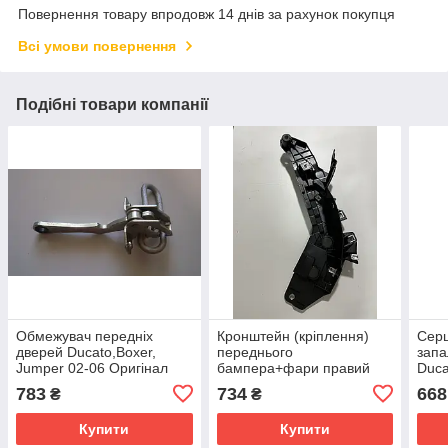
Повернення товару впродовж 14 днів за рахунок покупця
Всі умови повернення
Подібні товари компанії
Обмежувач передніх
Кронштейн (кріплення)
Серц
дверей Ducato,Boxer,
переднього
запа
Jumper 02-06 Оригінал
бампера+фари правий
Duca
Ducato Boxer Jumper 14-
06\0
783
734
668
₴
₴
Купити
Купити