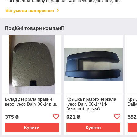
Повернення товару впродовж 14 днів за рахунок покупця
Всі умови повернення
Подібні товари компанії
Вклад дзеркала правий
Крышка правого зеркала
Крыш
верх Iveco Daily 06-14р..в.
Iveco Daily 06-14\14-
Dail
(длинный рычаг)
375
621
582
₴
₴
Купити
Купити