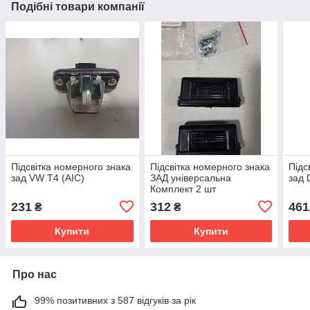
Подібні товари компанії
Підсвітка номерного знака
Підсвітка номерного знака
Підс
зад VW T4 (AIC)
ЗАД універсальна
зад 
Комплект 2 шт
231
312
461
₴
₴
Купити
Купити
Про нас
99% позитивних з 587 відгуків за рік