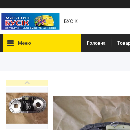
БУСІК
Меню
Головна
Товар
Товары и услуги
Автозапчастини
COMBO