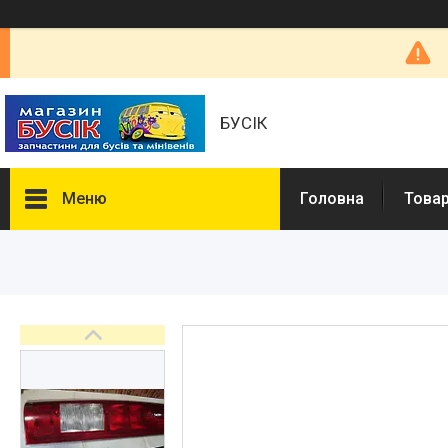
БУСІК
Меню
Головна
Товар
Товары и услуги
Автозапчастини
COMBO