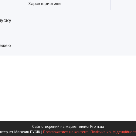
Характеристики
пуску
тежею
Сайт створений на маркетплейсі
Prom.ua
Інтернет-Магазин БУСІК |
Поскаржитися на контент
|
Політика конфіденційност