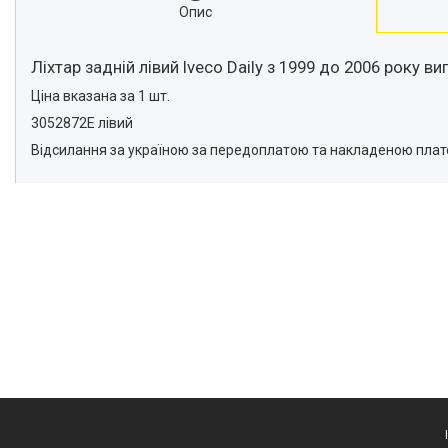
Опис
Ліхтар задній лівий Iveco Daily з 1999 до 2006 року ви
Ціна вказана за 1 шт.
3052872E лівий
Відсилання за україною за передоплатою та накладеною пла