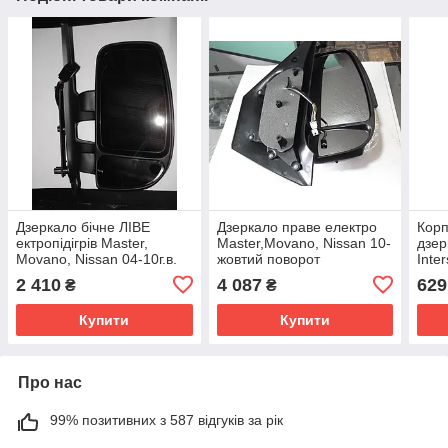
Дзеркало бічне ЛІВЕ
Дзеркало праве електро
Корп
ектропідігрів Master,
Master,Movano, Nissan 10-
дзер
Movano, Nissan 04-10г.в.
жовтий поворот
Inte
авто
2 410
4 087
629
₴
₴
Купити
Купити
Про нас
99% позитивних з 587 відгуків за рік