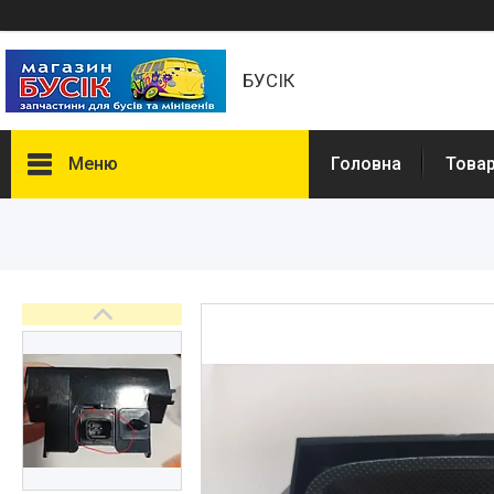
БУСІК
Меню
Головна
Товар
Товары и услуги
Автозапчастини
COMBO