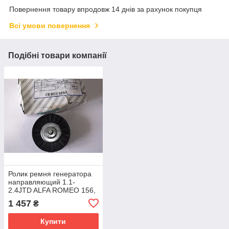
Повернення товару впродовж 14 днів за рахунок покупця
Всі умови повернення
Подібні товари компанії
Ролик ремня генератора
направляющий 1.1-
2.4JTD ALFA ROMEO 156,
166; CITROEN XSARA;
1 457
₴
FIAT BRAVO
Купити