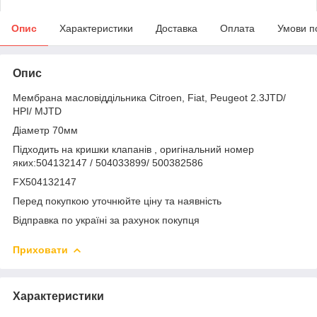
Опис
Характеристики
Доставка
Оплата
Умови п
Опис
Мембрана масловіддільника Citroen, Fiat, Peugeot 2.3JTD/
HPI/ MJTD
Діаметр 70мм
Підходить на кришки клапанів , оригінальний номер
яких:504132147 / 504033899/ 500382586
FX504132147
Перед покупкою уточнюйте ціну та наявність
Відправка по україні за рахунок покупця
Приховати
Характеристики