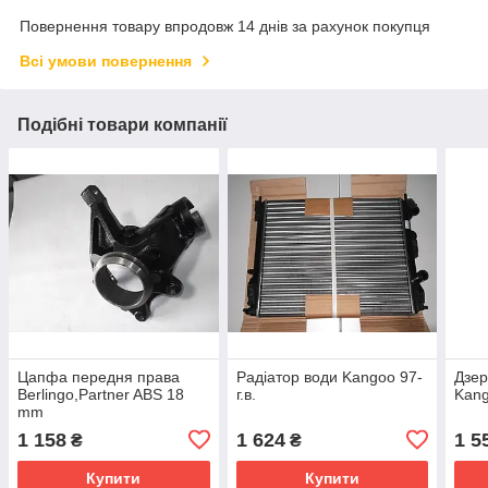
Повернення товару впродовж 14 днів за рахунок покупця
Всі умови повернення
Подібні товари компанії
Цапфа передня права
Радіатор води Kangoo 97-
Дзер
Berlingo,Partner ABS 18
г.в.
Kang
mm
1 158
1 624
1 5
₴
₴
Купити
Купити