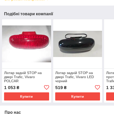
Подібні товари компанії
Ліхтар задній STOP на
Ліхтар задній STOP на
Ліхт
двері Trafic, Vivaro
двері Trafic, Vivaro LED
прот
POLCAR
чорний
Traf
1 053
519
1 3
₴
₴
Купити
Купити
Про нас