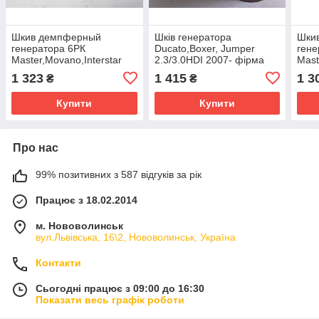
Шкив демпферный
Шків генератора
Шки
генератора 6РК
Ducato,Boxer, Jumper
гене
Master,Movano,Interstar
2.3/3.0HDI 2007- фірма
Mast
1,9DCI + Trafic 2.0B\1.9
INA
1.9D
1 323
1 415
1 3
₴
₴
DCI
Купити
Купити
Про нас
99% позитивних з 587 відгуків за рік
Працює з 18.02.2014
м. Нововолинськ
вул.Львівська, 16\2, Нововолинськ, Україна
Контакти
Сьогодні працює з 09:00 до 16:30
Показати весь графік роботи