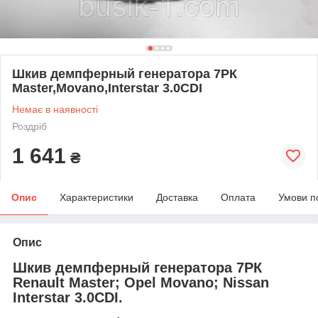
Шкив демпферный генератора 7РК
Master,Movano,Interstar 3.0CDI
Немає в наявності
Роздріб
1 641
₴
Опис
Характеристики
Доставка
Оплата
Умови п
Опис
Шкив демпферный генератора 7РК
Renault Master; Opel Movano; Nissan
Interstar 3.0CDI.