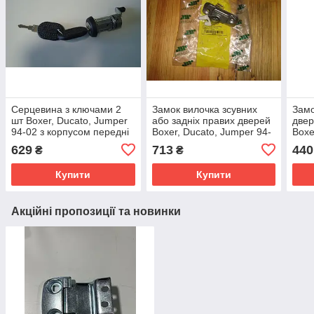
Серцевина з ключами 2
Замок вилочка зсувних
Замо
шт Boxer, Ducato, Jumper
або задніх правих дверей
двер
94-02 з корпусом передні
Boxer, Ducato, Jumper 94-
Boxe
праві+ задні двері
02 Італія
629
713
440
₴
₴
Купити
Купити
Акційні пропозиції та новинки