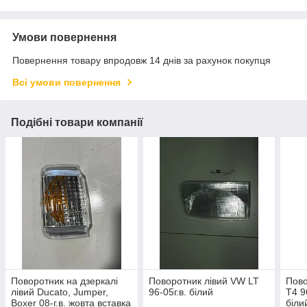
Умови повернення
Повернення товару впродовж 14 днів за рахунок покупця
Всі умови повернення
Подібні товари компанії
Поворотник на дзеркалі
Поворотник лівий VW LT
Пово
лівий Ducato, Jumper,
96-05г.в. білий
T4 9
Boxer 08-г.в. жовта вставка
біли