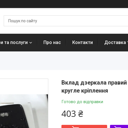
и та послуги
Про нас
Контакти
Доставка 
Вклад дзеркала правий ве
кругле кріплення
Готово до відправки
403 ₴