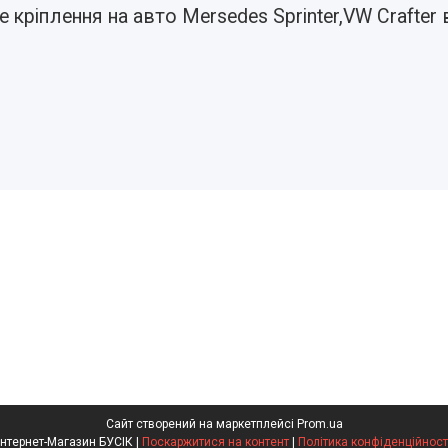
 кріплення на авто Mersedes Sprinter,VW Crafter 
Сайт створений на маркетплейсі
Prom.ua
Інтернет-Магазин БУСІК |
Поскаржитися на контент
|
Політика конфіденційност