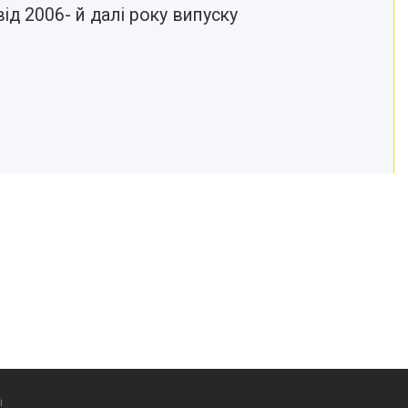
від 2006- й далі року випуску
і