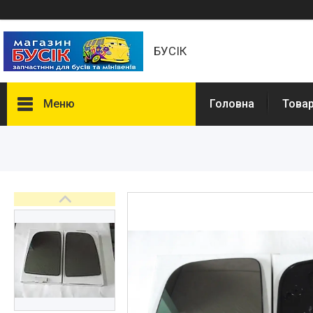
БУСІК
Меню
Головна
Товар
Товары и услуги
Автозапчастини
COMBO