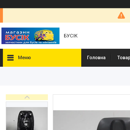
БУСІК
Меню
Головна
Товар
Товары и услуги
Автозапчастини
COMBO