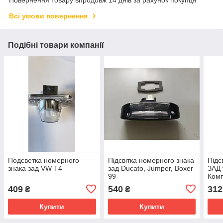
Повернення товару впродовж 14 днів за рахунок покупця
Всі умови повернення
Подібні товари компанії
Подсветка номерного
Підсвітка номерного знака
Підс
знака зад VW T4
зад Ducato, Jumper, Boxer
ЗАД 
99-
Комп
409
540
312
₴
₴
Купити
Купити