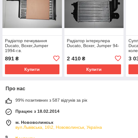
Радіатор печкування
Радіатор інтеркулера
Супп
Ducato, Boxer,Jumper
Ducato, Boxer, Jumper 94-
Duca
1994-г.в.
коле
891
2 410
3 0
₴
₴
Купити
Купити
Про нас
99% позитивних з 587 відгуків за рік
Працює з 18.02.2014
м. Нововолинськ
вул.Львівська, 16\2, Нововолинськ, Україна