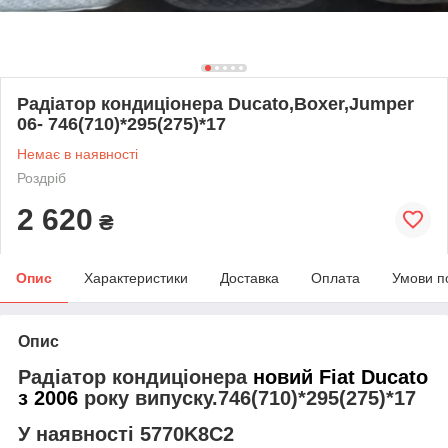
Радіатор кондиціонера Ducato,Boxer,Jumper
06- 746(710)*295(275)*17
Немає в наявності
Роздріб
2 620
₴
Опис
Характеристики
Доставка
Оплата
Умови п
Опис
Радіатор кондиціонера
новий Fiat Ducato
з 2006
року випуску.746(710)*295(275)*17
У наявності 5770K8C2