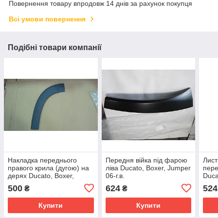
Повернення товару впродовж 14 днів за рахунок покупця
Всі умови повернення
Подібні товари компанії
Накладка переднього
Передня війка під фарою
Лист
правого крила (дугою) на
ліва Ducato, Boxer, Jumper
пере
дерях Ducato, Boxer,
06-г.в.
Duca
Jumper 06-/14- Китай
14 М
500
624
524
₴
₴
Купити
Купити