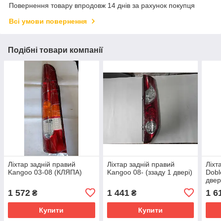
Повернення товару впродовж 14 днів за рахунок покупця
Всі умови повернення
Подібні товари компанії
Ліхтар задній правий
Ліхтар задній правий
Ліхт
Kangoo 03-08 (КЛЯПА)
Kangoo 08- (ззаду 1 двері)
Dobl
две
1 572
1 441
1 6
₴
₴
Купити
Купити