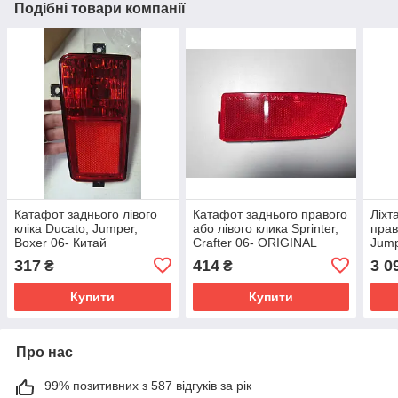
Подібні товари компанії
Катафот заднього лівого
Катафот заднього правого
Ліхт
кліка Ducato, Jumper,
або лівого клика Sprinter,
прав
Boxer 06- Китай
Crafter 06- ORIGINAL
Jump
фіш
317
414
3 0
₴
₴
Купити
Купити
Про нас
99% позитивних з 587 відгуків за рік