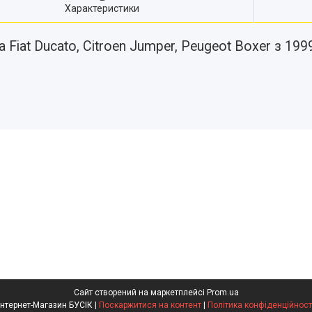
Характеристики
iat Ducato, Citroen Jumper, Peugeot Boxer з 1999
Сайт створений на маркетплейсі
Prom.ua
Інтернет-Магазин БУСІК |
Поскаржитися на контент
|
Політика конфіденційност