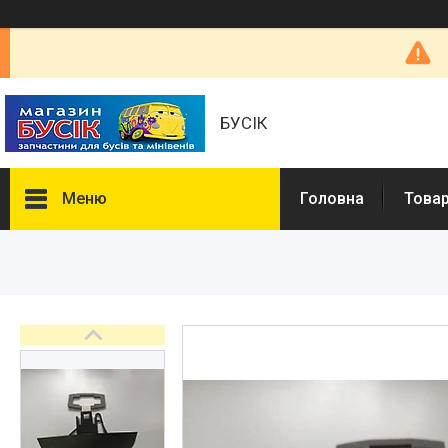
БУСІК
Меню
Головна
Товар
Товары и услуги
Автозапчастини
COMBO