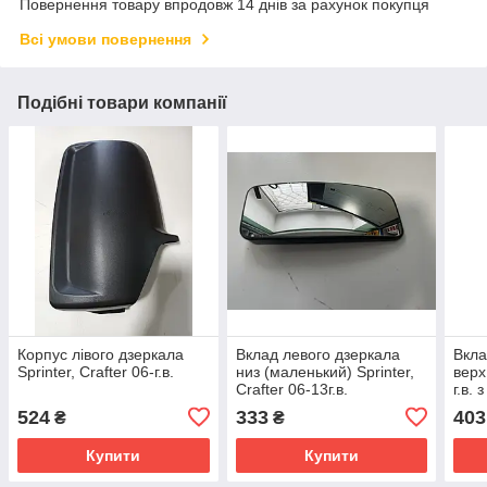
Повернення товару впродовж 14 днів за рахунок покупця
Всі умови повернення
Подібні товари компанії
Корпус лівого дзеркала
Вклад левого дзеркала
Вкла
Sprinter, Crafter 06-г.в.
низ (маленький) Sprinter,
верх
Crafter 06-13г.в.
г.в. 
кріп
524
333
403
₴
₴
Купити
Купити