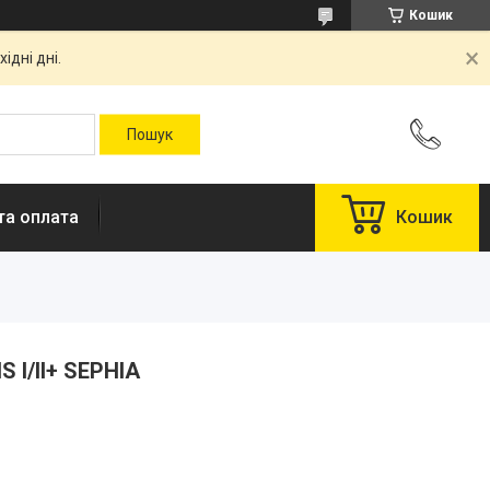
Кошик
ідні дні.
та оплата
Кошик
 I/II+ SEPHIA