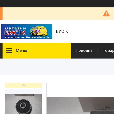
БУСІК
Меню
Головна
Товар
Товары и услуги
Автозапчастини
COMBO