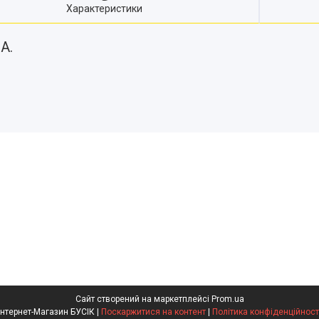
Характеристики
A.
Сайт створений на маркетплейсі
Prom.ua
Інтернет-Магазин БУСІК |
Поскаржитися на контент
|
Політика конфіденційност