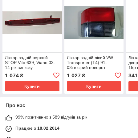
Ліхтар задній верхній
Ліхтар задній лівий VW
Ліхт
STOP Vito 639, Viano 03-
Transporter (T4) 91-
двер
14 рік випкску
03г.в.сірий поворот.
15р.
1 074
1 027
341
₴
₴
Купити
Купити
Про нас
99% позитивних з 589 відгуків за рік
Працює з 18.02.2014